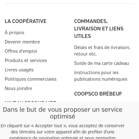
LA COOPÉRATIVE
COMMANDES,
LIVRAISON ET LIENS
À propos
UTILES
Devenir membre
Délais et frais de livraison,
Offres d'emploi
retour etc.
Produits et services
Solde de ma carte cadeau
Livres usagés
Instructions pour les
Politiques commerciales
publications numériques
Nous joindre
COOPSCO BRÉBEUF
NIVEAU SECONDAIRE
Adresse :
Dans le but de vous proposer un service
5625 Avenue Decelles
Liste de matériel scolaire
optimisé
Montréal, QC
H3T 1W4
En cliquant sur « Accepter tout », vous acceptez de conserver
téléphone
:
(514) 342-3665
des témoins sur votre appareil afin de profiter d’une
télécopieur
:
(514) 342-0118
expérience de navigation optimale et nous permettre