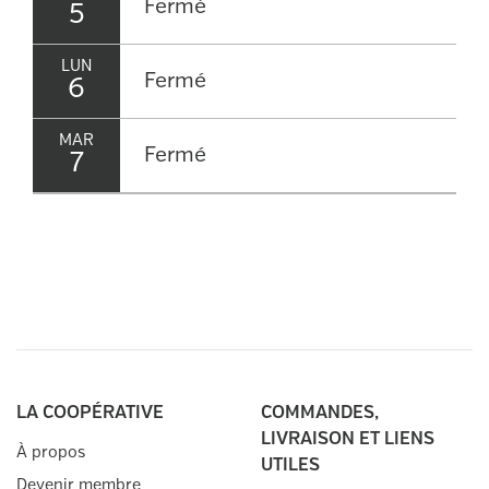
Fermé
5
LUN
Fermé
6
MAR
Fermé
7
MER
Fermé
8
JEU
Fermé
9
VEN
Fermé
10
LA COOPÉRATIVE
COMMANDES,
SAM
LIVRAISON ET LIENS
Fermé
À propos
11
UTILES
Devenir membre