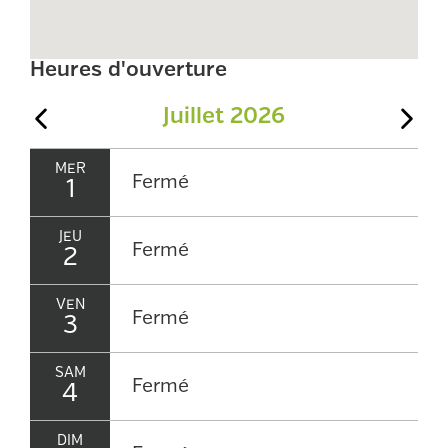
Heures d'ouverture
Juillet 2026
Mois précédent
Moi
MER
Fermé
1
JEU
Fermé
2
VEN
Fermé
3
SAM
Fermé
4
DIM