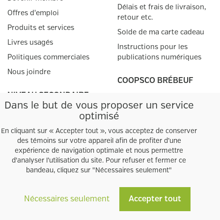
Délais et frais de livraison,
DIM
Offres d'emploi
Fermé
retour etc.
12
Produits et services
Solde de ma carte cadeau
Livres usagés
LUN
Instructions pour les
Fermé
13
Politiques commerciales
publications numériques
Nous joindre
MAR
COOPSCO BRÉBEUF
Fermé
14
NIVEAU SECONDAIRE
Adresse :
Dans le but de vous proposer un service
MER
5625 Avenue Decelles
Liste de matériel scolaire
optimisé
Fermé
15
Montréal, QC
H3T 1W4
En cliquant sur « Accepter tout », vous acceptez de conserver
téléphone
:
(514) 342-3665
des témoins sur votre appareil afin de profiter d’une
JEU
Fermé
télécopieur
:
(514) 342-0118
expérience de navigation optimale et nous permettre
16
d'analyser l’utilisation du site. Pour refuser et fermer ce
Heures d'ouverture
bandeau, cliquez sur "Nécessaires seulement"
VEN
Fermé
17
Facebook
Twitter
Nécessaires seulement
Accepter tout
Tous droits réservés © Coopsco 2025
SAM
Fermé